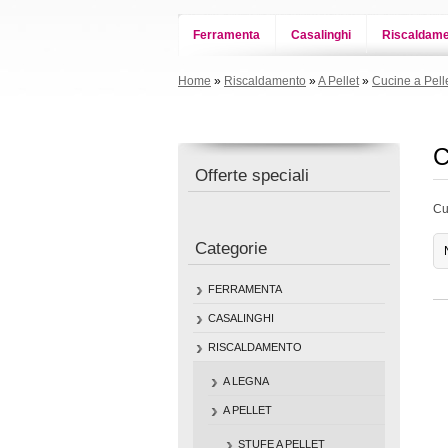
Ferramenta
Casalinghi
Riscaldam
Home
»
Riscaldamento
»
A Pellet
»
Cucine a Pell
C
Offerte speciali
Cuc
Categorie
FERRAMENTA
CASALINGHI
RISCALDAMENTO
A LEGNA
A PELLET
STUFE A PELLET