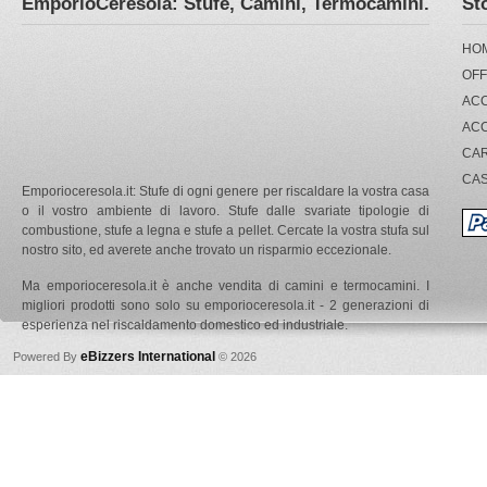
EmporioCeresola: Stufe, Camini, Termocamini.
St
HO
OFF
ACC
AC
CA
CA
Emporioceresola.it: Stufe di ogni genere per riscaldare la vostra casa
o il vostro ambiente di lavoro. Stufe dalle svariate tipologie di
combustione, stufe a legna e stufe a pellet. Cercate la vostra stufa sul
nostro sito, ed averete anche trovato un risparmio eccezionale.
Ma emporioceresola.it è anche vendita di camini e termocamini. I
migliori prodotti sono solo su emporioceresola.it - 2 generazioni di
esperienza nel riscaldamento domestico ed industriale.
eBizzers International
Powered By
© 2026