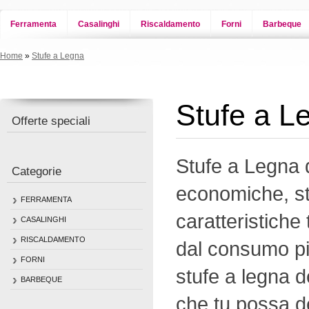
Ferramenta
Casalinghi
Riscaldamento
Forni
Barbeque
Home
»
Stufe a Legna
Stufe a L
Offerte speciali
Stufe a Legna d
Categorie
economiche, st
FERRAMENTA
caratteristiche
CASALINGHI
RISCALDAMENTO
dal consumo pi
FORNI
stufe a legna d
BARBEQUE
che tu possa de