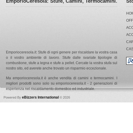
EmporioCeresola: Stufe, Camini, Termocamini.
St
HO
OFF
ACC
AC
CA
CA
Emporioceresola.it: Stufe di ogni genere per riscaldare la vostra casa
o il vostro ambiente di lavoro. Stufe dalle svariate tipologie di
combustione, stufe a legna e stufe a pellet. Cercate la vostra stufa sul
nostro sito, ed averete anche trovato un risparmio eccezionale.
Ma emporioceresola.it è anche vendita di camini e termocamini. I
migliori prodotti sono solo su emporioceresola.it - 2 generazioni di
esperienza nel riscaldamento domestico ed industriale.
eBizzers International
Powered By
© 2026