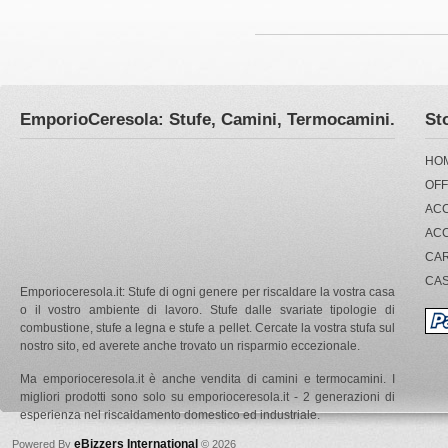
EmporioCeresola: Stufe, Camini, Termocamini.
St
HO
OFF
ACC
AC
CA
CA
Emporioceresola.it: Stufe di ogni genere per riscaldare la vostra casa
o il vostro ambiente di lavoro. Stufe dalle svariate tipologie di
combustione, stufe a legna e stufe a pellet. Cercate la vostra stufa sul
nostro sito, ed averete anche trovato un risparmio eccezionale.
Ma emporioceresola.it è anche vendita di camini e termocamini. I
migliori prodotti sono solo su emporioceresola.it - 2 generazioni di
esperienza nel riscaldamento domestico ed industriale.
eBizzers International
Powered By
© 2026